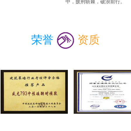
中，披荆斩棘，破浪前行。
荣誉
资质